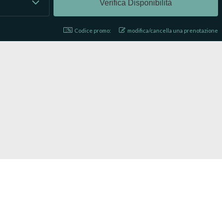
Codice promo:
modifica/cancella una prenotazione
LAST MINUTE