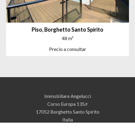
Piso, Borghetto Santo Spirito
48 m²
Precio a consultar
Immobiliare Angelucci
Corso Europa 135/r
17052
Borghetto Santo Spirito
Italia
+39 0182 970170