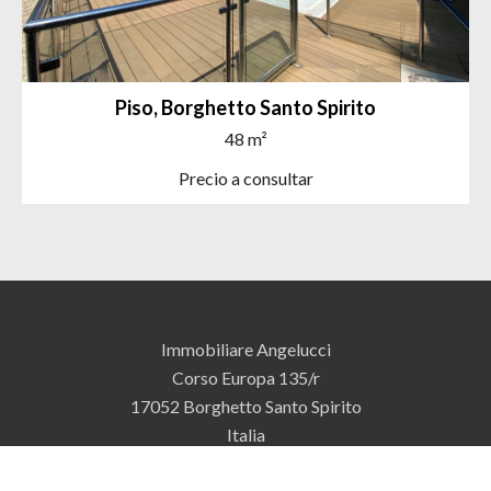
Piso, Borghetto Santo Spirito
48 m²
Precio a consultar
Immobiliare Angelucci
Corso Europa 135/r
17052
Borghetto Santo Spirito
Italia
+39 0182 970170