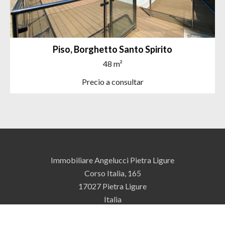
Piso, Borghetto Santo Spirito
48 m²
Precio a consultar
Immobiliare Angelucci Pietra Ligure
Corso Italia, 165
17027
Pietra Ligure
Italia
+39 019 612343