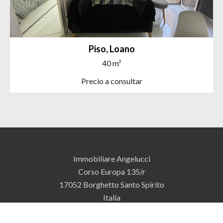
Piso, Loano
40 m²
Precio a consultar
Immobiliare Angelucci
Corso Europa 135/r
17052
Borghetto Santo Spirito
Italia
+39 0182 970170