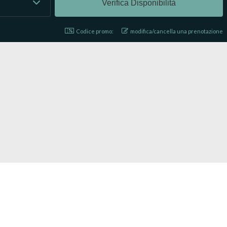
Codice promo:
modifica/cancella una prenotazione
LAST MINUTE