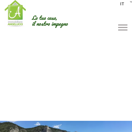
IT
La tua casa,
il nostro impegno