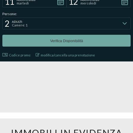
11
12
martedì
mercoledì
Persone:
2
ADULTI:
Camere: 1
Codice promo:
modifica/cancella una prenotazione
IMMOBILI IN EVIDENZA