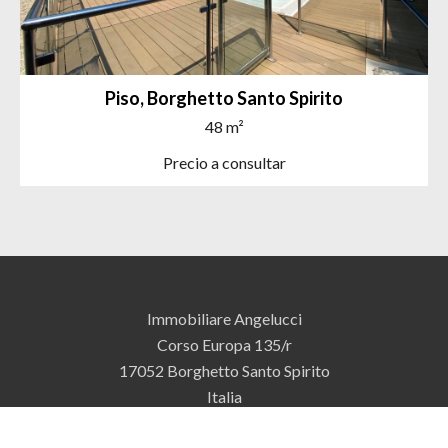
Piso, Borghetto Santo Spirito
48 m²
Precio a consultar
Immobiliare Angelucci
Corso Europa 135/r
17052
Borghetto Santo Spirito
Italia
+39 0182 970170