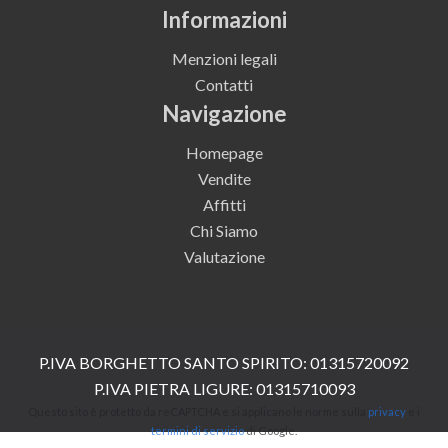
Informazioni
Menzioni legali
Contatti
Navigazione
Homepage
Vendite
Affitti
Chi Siamo
Valutazione
P.IVA BORGHETTO SANTO SPIRITO: 01315720092
P.IVA PIETRA LIGURE: 01315710093
Questo sito è protetto da reCAPTCHA e si applicano le norme sulla
privacy
e i
termini di servizio
di Google.