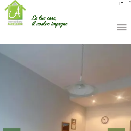
IT
La tua casa,
il nostro impegno