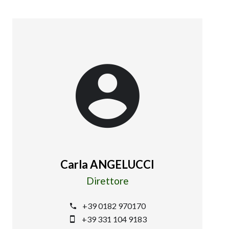
Carla ANGELUCCI
Direttore
+39 0182 970170
+39 331 104 9183