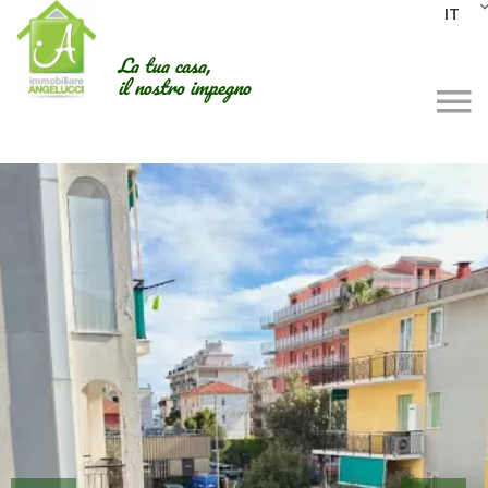
IT
La tua casa,
il nostro impegno