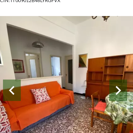
CIN: IT009012B46LYRGFVX