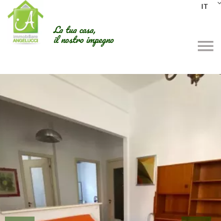
IT
La tua casa,
il nostro impegno