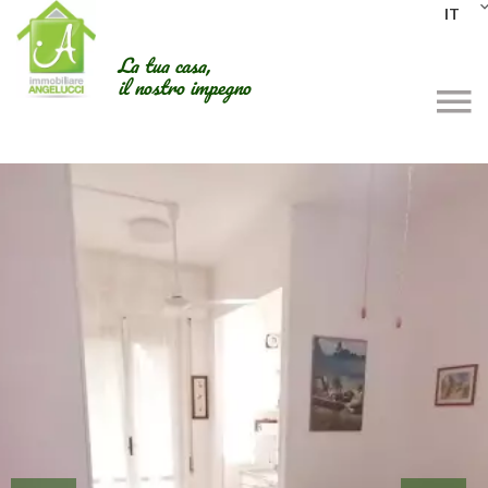
IT
La tua casa,
il nostro impegno