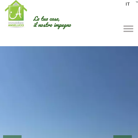
IT
La tua casa,
il nostro impegno