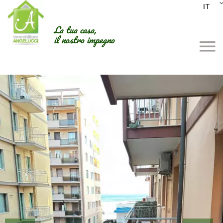
IT
La tua casa,
il nostro impegno