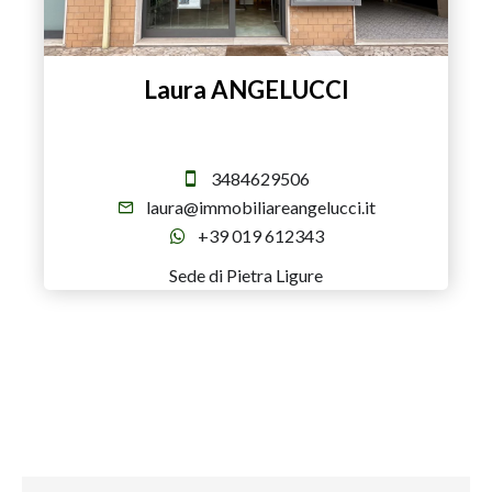
Laura ANGELUCCI
Direttore
3484629506
laura@immobiliareangelucci.it
+39 019 612343
Sede di Pietra Ligure