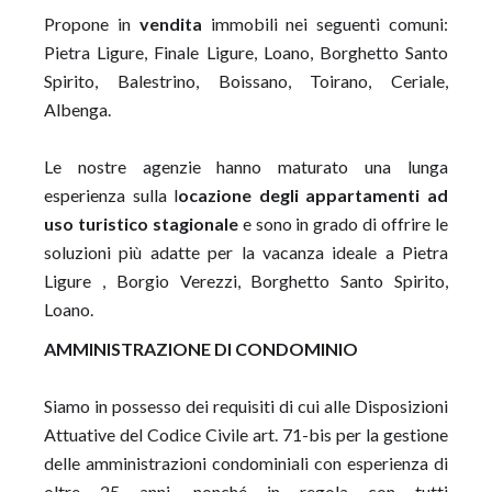
Propone in
vendita
immobili nei seguenti comuni:
Pietra Ligure
,
Finale Ligure
,
Loano
,
Borghetto Santo
Spirito
,
Balestrino
,
Boissano
,
Toirano
, Ceriale,
Albenga
.
Le nostre agenzie hanno maturato una lunga
esperienza sulla l
ocazione degli appartamenti ad
uso turistico stagionale
e sono in grado di offrire le
soluzioni più adatte per la vacanza ideale a Pietra
Ligure ,
Borgio Verezzi
,
Borghetto Santo Spirito
,
Loano
.
AMMINISTRAZIONE DI CONDOMINIO
Siamo in possesso dei requisiti di cui alle Disposizioni
Attuative del Codice Civile art. 71-bis per la gestione
delle amministrazioni condominiali con esperienza di
oltre 25 anni, nonché in regola con tutti